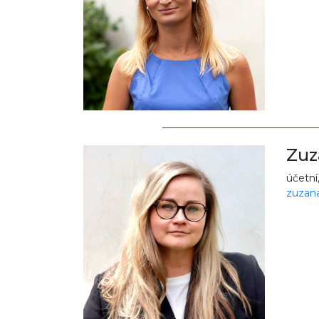
Zuz
účetní
zuzana