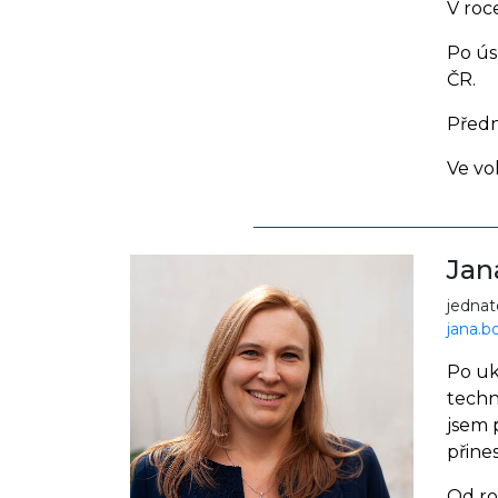
V roc
Po ús
ČR.
Předn
Ve vo
Jan
jednat
jana.b
Po uk
techn
jsem 
přine
Od ro