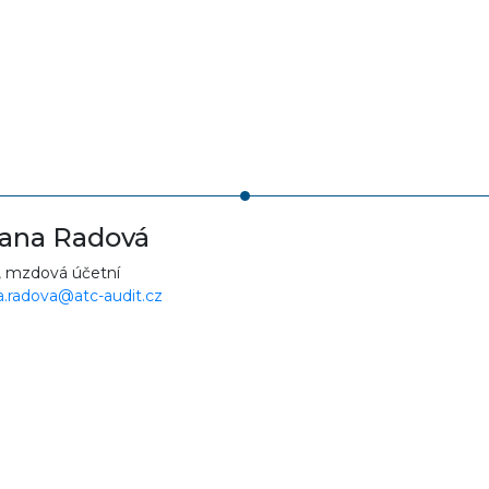
ana Radová
, mzdová účetní
.radova@atc-audit.cz