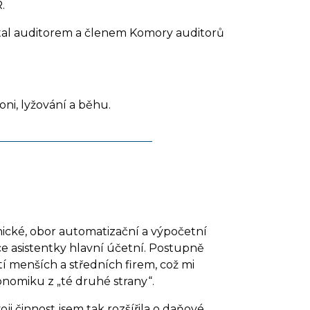
.
stal auditorem a členem Komory auditorů
oni, lyžování a běhu.
ické, obor automatizační a výpočetní
e asistentky hlavní účetní. Postupně
 menších a středních firem, což mi
onomiku z „té druhé strany“.
 činnost jsem tak rozšířila o daňové