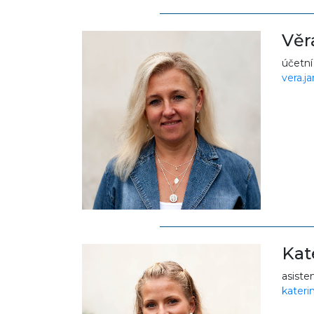
Věr
účetní
vera.j
Kat
asiste
kateri