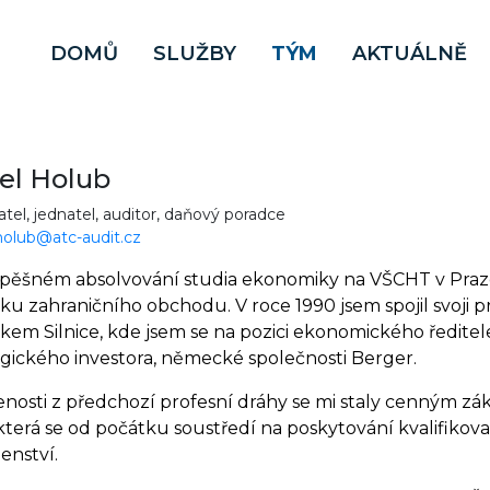
DOMŮ
SLUŽBY
TÝM
AKTUÁLNĚ
el Holub
atel, jednatel, auditor, daňový poradce
holub@atc-audit.cz
pěšném absolvování studia ekonomiky na VŠCHT v Praz
ku zahraničního obchodu. V roce 1990 jsem spojil svoji 
kem Silnice, kde jsem se na pozici ekonomického ředite
egického investora, německé společnosti Berger.
nosti z předchozí profesní dráhy se mi staly cenným zákl
., která se od počátku soustředí na poskytování kvalif
enství.