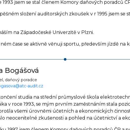
e 1993 jsem se stal členem Komory daňových poradců ČR
pěšném složení auditorských zkoušek v r 1995 jsem se 
áším na Západočeské Univerzitě v Plzni.
lném čase se aktivně věnuji sportu, především jízdě na k
a Bogášová
el, daňový poradce
ogasova@atc-audit.cz
ončení studia na střední průmyslové škola elektrotechn
ika v roce 1993, se mým prvním zaměstnáním stala pozic
prošla všemi úrovněmi účetních a ekonomických činností
slo neocenitelné zkušenosti a pohled na účetnictví a ek
ku 1997 jsem členem Komory daňových poradců ČR a svoji