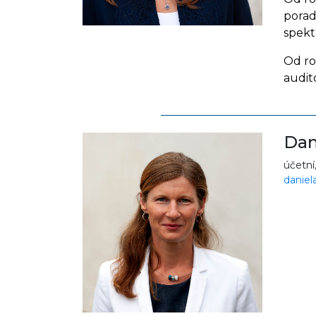
porad
spekt
Od ro
audit
Dan
účetní
daniel