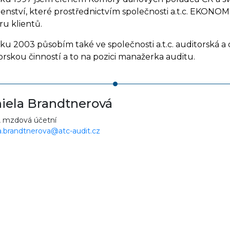
enství, které prostřednictvím společnosti a.t.c. EKON
ru klientů.
ku 2003 působím také ve společnosti a.t.c. auditorská a 
orskou činností a to na pozici manažerka auditu.
iela Brandtnerová
, mzdová účetní
a.brandtnerova@atc-audit.cz