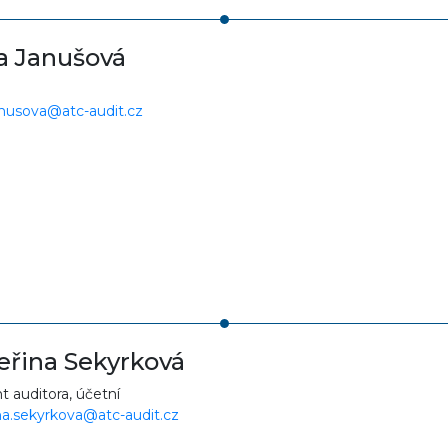
a Janušová
anusova@atc-audit.cz
eřina Sekyrková
nt auditora, účetní
na.sekyrkova@atc-audit.cz