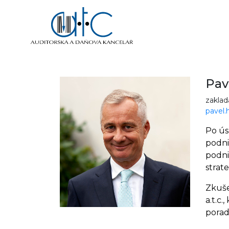
Pav
zaklad
pavel.
Po ús
podni
podni
strat
Zkuše
a.t.c
porad