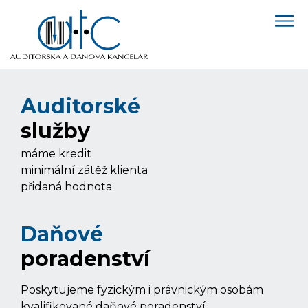
Auditorské
služby
máme kredit
minimální zátěž klienta
přidaná hodnota
Daňové
poradenství
Poskytujeme fyzickým i právnickým osobám
kvalifikované daňové poradenství.